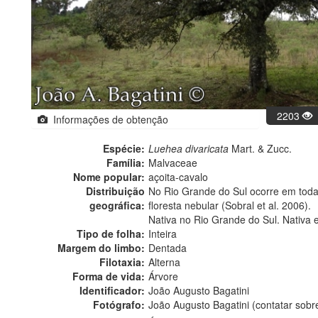
2203
Informações de obtenção
Espécie:
Luehea divaricata
Mart. & Zucc.
Família:
Malvaceae
Nome popular:
açoita-cavalo
Distribuição
No Rio Grande do Sul ocorre em todas
geográfica:
floresta nebular (Sobral et al. 2006).
Nativa no Rio Grande do Sul. Nativa 
Tipo de folha:
Inteira
Margem do limbo:
Dentada
Filotaxia:
Alterna
Forma de vida:
Árvore
Identificador:
João Augusto Bagatini
Fotógrafo:
João Augusto Bagatini (contatar sob