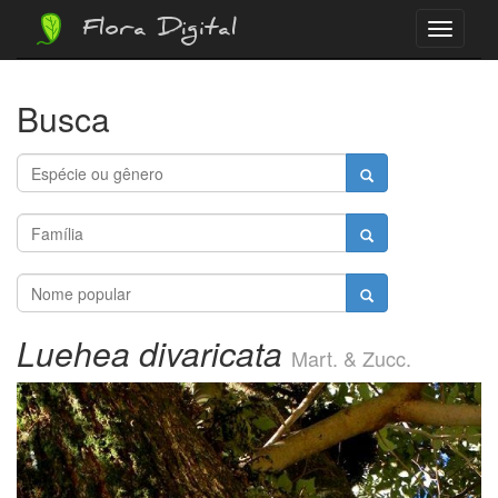
Flora Digital
Menu
Busca
Luehea divaricata
Mart. & Zucc.