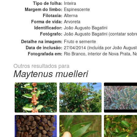
Tipo de folha:
Inteira
Margem do limbo:
Espinescente
Filotaxia:
Alterna
Forma de vida:
Arvoreta
Identificador:
João Augusto Bagatini
Fotógrafo:
João Augusto Bagatini (contatar sob
Detalhe na imagem:
Fruto e semente
Data de inclusão:
27/04/2014 (incluída por João August
Fotografada em:
Rio Branco, interior de Nova Prata, N
Outros resultados para
Maytenus muelleri