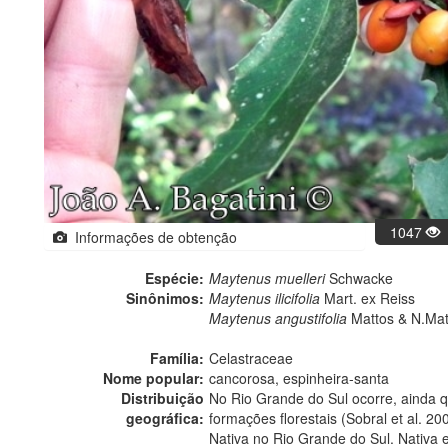
1047
Informações de obtenção
Espécie:
Maytenus muelleri
Schwacke
Sinônimos:
Maytenus ilicifolia
Mart. ex Reiss
Maytenus angustifolia
Mattos & N.Mat
Família:
Celastraceae
Nome popular:
cancorosa, espinheira-santa
Distribuição
No Rio Grande do Sul ocorre, ainda 
geográfica:
formações florestais (Sobral et al. 20
Nativa no Rio Grande do Sul. Nativa 