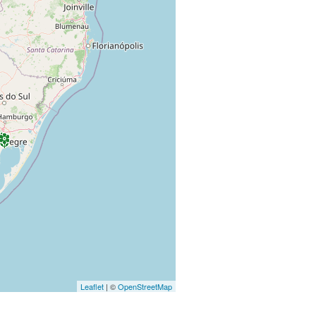
Leaflet
| ©
OpenStreetMap