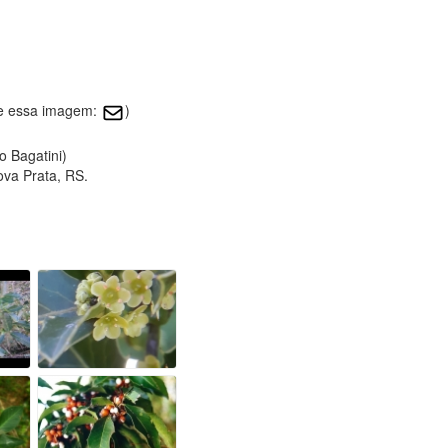
re essa imagem:
)
o Bagatini)
ova Prata, RS.