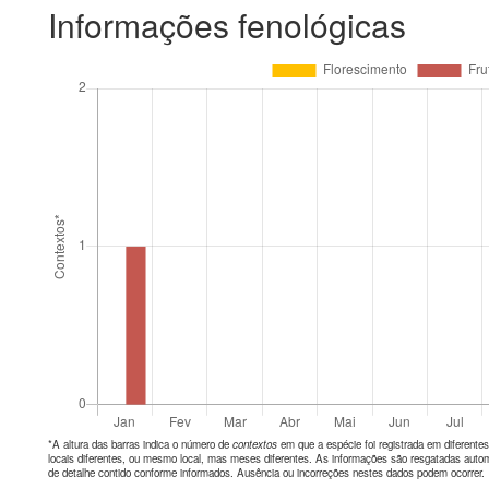
Informações fenológicas
*A altura das barras indica o número de
contextos
em que a espécie foi registrada em diferen
locais diferentes, ou mesmo local, mas meses diferentes. As informações são resgatadas autom
de detalhe contido conforme informados. Ausência ou incorreções nestes dados podem ocorrer.