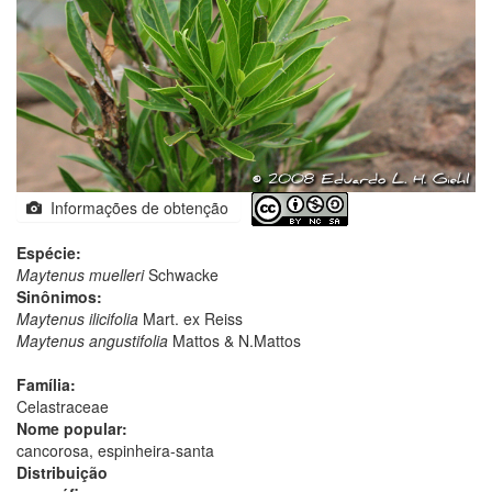
Informações de obtenção
Espécie:
Maytenus muelleri
Schwacke
Sinônimos:
Maytenus ilicifolia
Mart. ex Reiss
Maytenus angustifolia
Mattos & N.Mattos
Família:
Celastraceae
Nome popular:
cancorosa, espinheira-santa
Distribuição