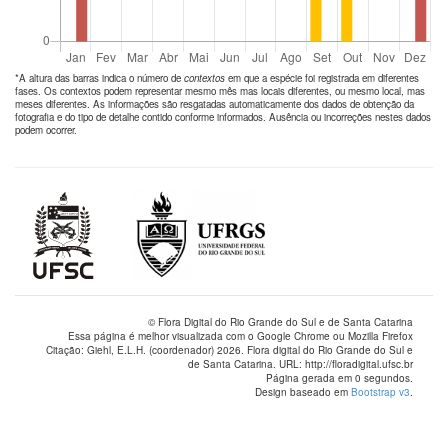
*A altura das barras indica o número de
contextos
em que a espécie foi registrada em diferentes
fases. Os contextos podem representar mesmo mês mas locais diferentes, ou mesmo local, mas
meses diferentes. As informações são resgatadas automaticamente dos dados de obtenção da
fotografia e do tipo de detalhe contido conforme informados. Ausência ou incorreções nestes dados
podem ocorrer.
© Flora Digital do Rio Grande do Sul e de Santa Catarina
Essa página é melhor visualizada com o Google Chrome ou Mozilla Firefox
Citação: Giehl, E.L.H. (coordenador) 2026. Flora digital do Rio Grande do Sul e
de Santa Catarina. URL: http://floradigital.ufsc.br
Página gerada em 0 segundos.
Design baseado em
Bootstrap v3
.