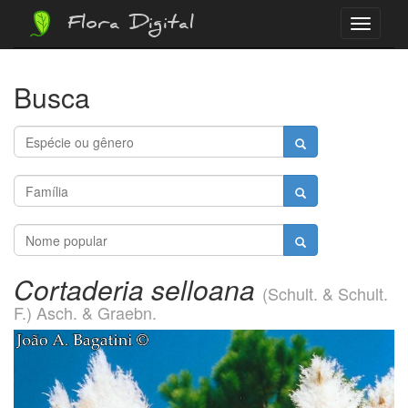
Flora Digital
Menu
Busca
Cortaderia selloana
(Schult. & Schult.
F.) Asch. & Graebn.