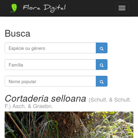
Flora Digital
Menu
Busca
Cortaderia selloana
(Schult. & Schult.
F.) Asch. & Graebn.