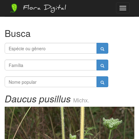
Flora Digital
Menu
Busca
Daucus pusillus
Michx.