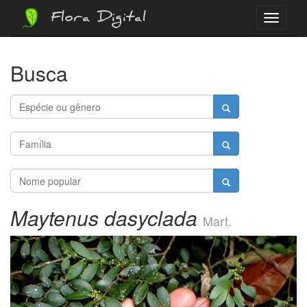
Flora Digital
Menu
Busca
Maytenus dasyclada
Mart.