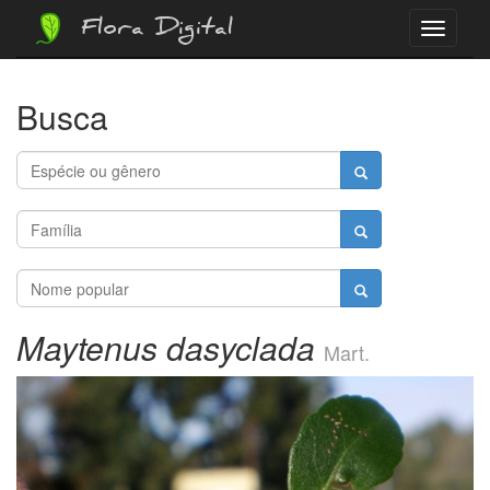
Flora Digital
Menu
Busca
Maytenus dasyclada
Mart.