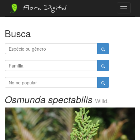
Flora Digital
Menu
Busca
Osmunda spectabilis
Willd.