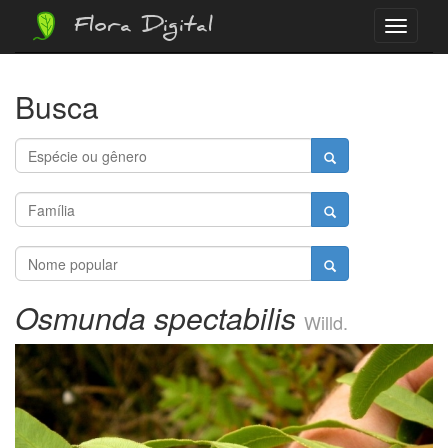
Flora Digital
Menu
Busca
Osmunda spectabilis
Willd.