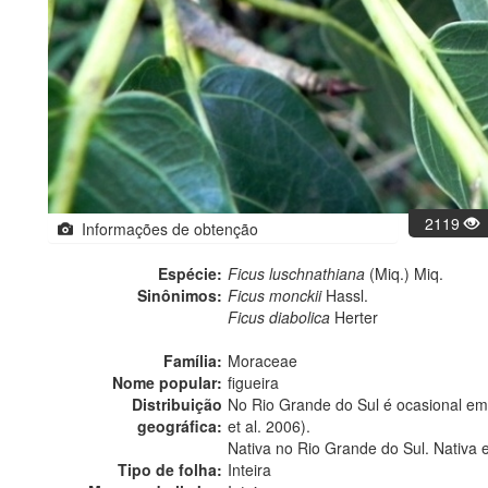
2119
Informações de obtenção
Espécie:
Ficus luschnathiana
(Miq.) Miq.
Sinônimos:
Ficus monckii
Hassl.
Ficus diabolica
Herter
Família:
Moraceae
Nome popular:
figueira
Distribuição
No Rio Grande do Sul é ocasional em 
geográfica:
et al. 2006).
Nativa no Rio Grande do Sul. Nativa 
Tipo de folha:
Inteira