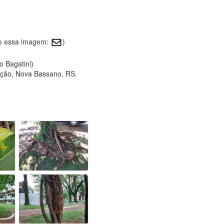
re essa imagem:
)
o Bagatini)
ção, Nova Bassano, RS.