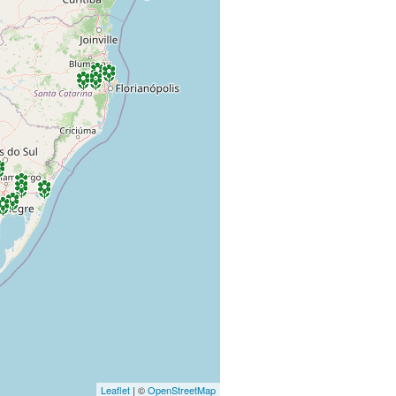
Leaflet
| ©
OpenStreetMap