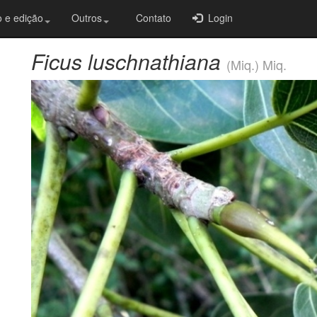
 e edição
Outros
Contato
Login
Ficus luschnathiana
(Miq.) Miq.