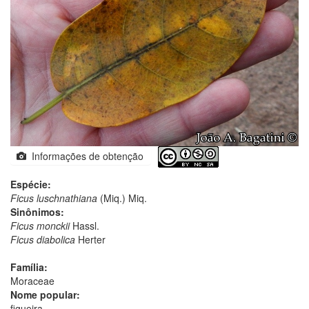
Informações de obtenção
Espécie:
Ficus luschnathiana
(Miq.) Miq.
Sinônimos:
Ficus monckii
Hassl.
Ficus diabolica
Herter
Família:
Moraceae
Nome popular:
figueira