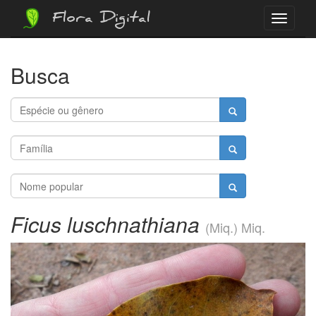
Flora Digital
Menu
Busca
Ficus luschnathiana
(Miq.) Miq.