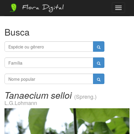
Flora Digital
Menu
Busca
Tanaecium selloi
(Spreng.)
L.G.Lohmann