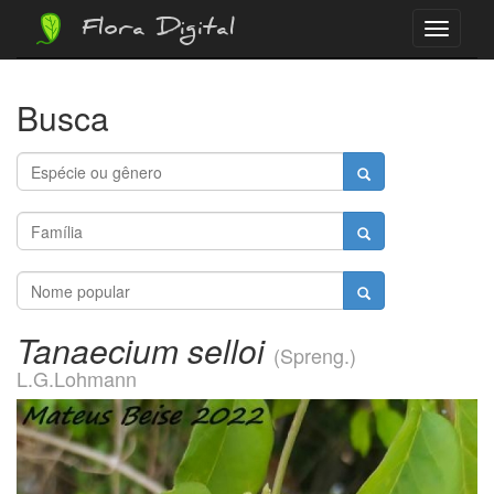
Flora Digital
Menu
Busca
Tanaecium selloi
(Spreng.)
L.G.Lohmann