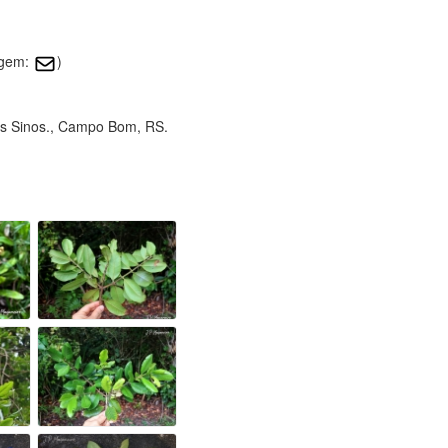
agem:
)
dos Sinos., Campo Bom, RS.