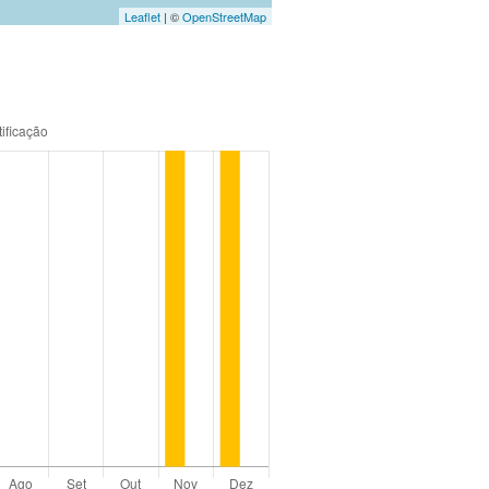
Leaflet
| ©
OpenStreetMap