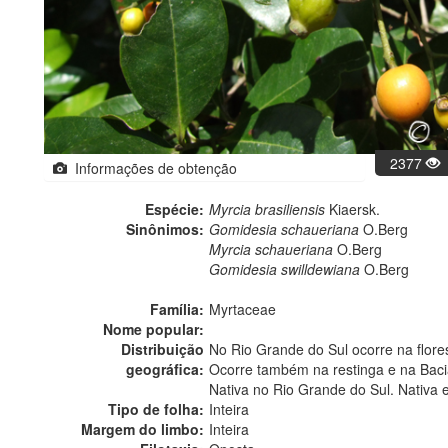
2377
Informações de obtenção
Espécie:
Myrcia brasiliensis
Kiaersk.
Sinônimos:
Gomidesia schaueriana
O.Berg
Myrcia schaueriana
O.Berg
Gomidesia swilldewiana
O.Berg
Família:
Myrtaceae
Nome popular:
Distribuição
No Rio Grande do Sul ocorre na florest
geográfica:
Ocorre também na restinga e na Baci
Nativa no Rio Grande do Sul. Nativa 
Tipo de folha:
Inteira
Margem do limbo:
Inteira