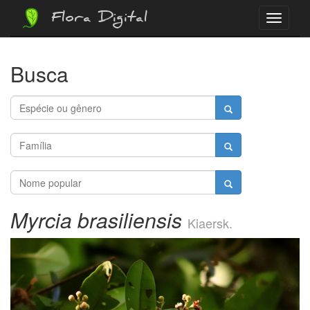
Flora Digital
Menu
Busca
Myrcia brasiliensis
Kiaersk.