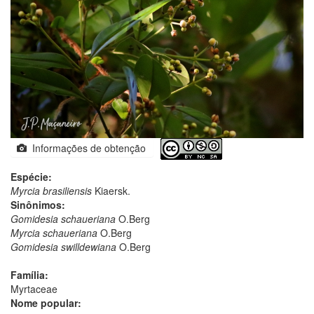
Informações de obtenção
Espécie:
Myrcia brasiliensis
Kiaersk.
Sinônimos:
Gomidesia schaueriana
O.Berg
Myrcia schaueriana
O.Berg
Gomidesia swilldewiana
O.Berg
Família:
Myrtaceae
Nome popular: