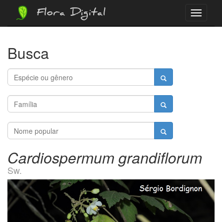
Flora Digital
Menu
Busca
Cardiospermum grandiflorum
Sw.