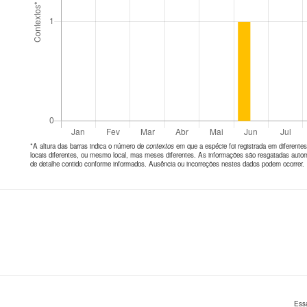
*A altura das barras indica o número de
contextos
em que a espécie foi registrada em diferen
locais diferentes, ou mesmo local, mas meses diferentes. As informações são resgatadas autom
de detalhe contido conforme informados. Ausência ou incorreções nestes dados podem ocorrer.
Ess