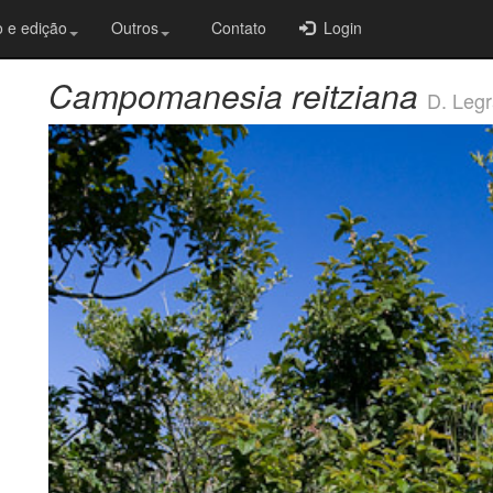
 e edição
Outros
Contato
Login
Campomanesia reitziana
D. Leg