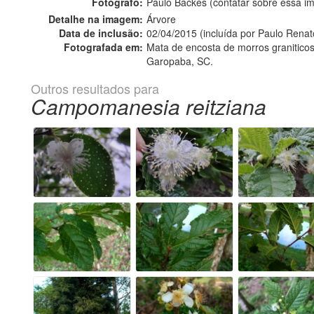
Fotógrafo:
Paulo Backes (contatar sobre essa 
Detalhe na imagem:
Árvore
Data de inclusão:
02/04/2015 (incluída por Paulo Rena
Fotografada em:
Mata de encosta de morros graniticos
Garopaba, SC.
Outros resultados para
Campomanesia reitziana