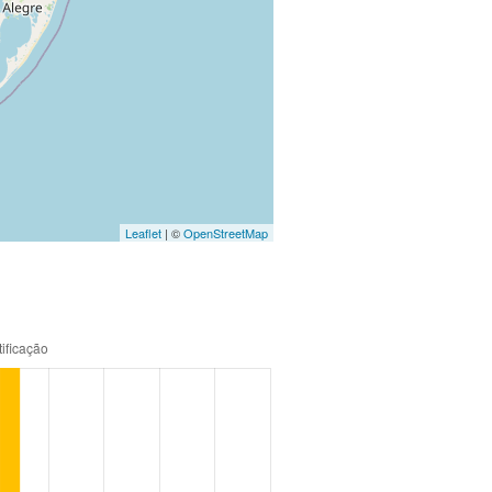
Leaflet
| ©
OpenStreetMap