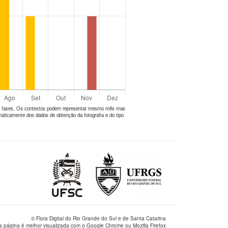
tes fases. Os contextos podem representar mesmo mês mas
aticamente dos dados de obtenção da fotografia e do tipo
© Flora Digital do Rio Grande do Sul e de Santa Catarina
a página é melhor visualizada com o Google Chrome ou Mozilla Firefox