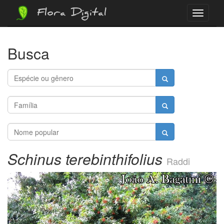
Flora Digital
Menu
Busca
Schinus terebinthifolius
Raddi