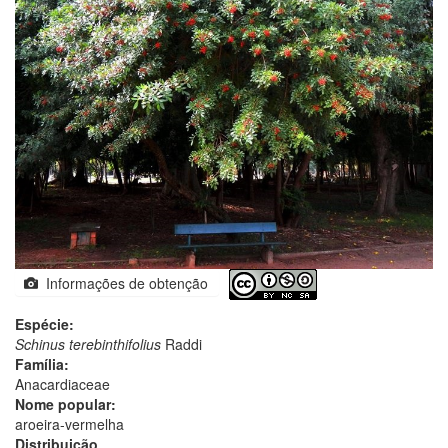
Informações de obtenção
Espécie:
Schinus terebinthifolius
Raddi
Família:
Anacardiaceae
Nome popular:
aroeira-vermelha
Distribuição