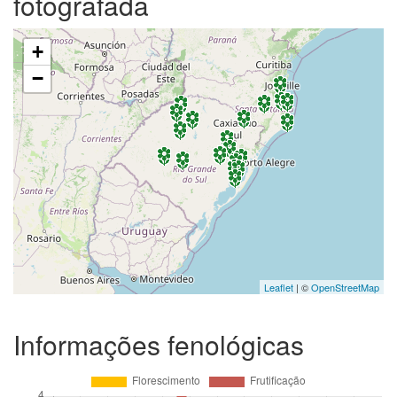
fotografada
+
−
Leaflet
| ©
OpenStreetMap
Informações fenológicas