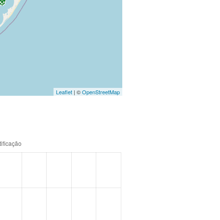
Leaflet
| ©
OpenStreetMap