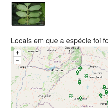
Locais em que a espécie foi f
+
−