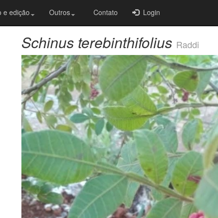
 e edição
Outros
Contato
Login
Schinus terebinthifolius
Raddi