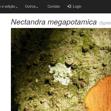
 e edição
Outros
Contato
Login
Nectandra megapotamica
(Spre