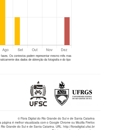
tes fases. Os contextos podem representar mesmo mês mas
aticamente dos dados de obtenção da fotografia e do tipo
© Flora Digital do Rio Grande do Sul e de Santa Catarina
a página é melhor visualizada com o Google Chrome ou Mozilla Firefox
 Rio Grande do Sul e de Santa Catarina. URL: http://floradigital.ufsc.br