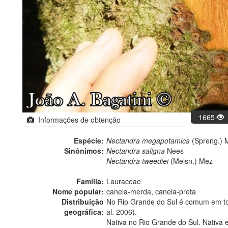
1665
Informações de obtenção
Espécie:
Nectandra megapotamica
(Spreng.) 
Sinônimos:
Nectandra saligna
Nees
Nectandra tweediei
(Meisn.) Mez
Família:
Lauraceae
Nome popular:
canela-merda, canela-preta
Distribuição
No Rio Grande do Sul é comum em tod
geográfica:
al. 2006).
Nativa no Rio Grande do Sul. Nativa 