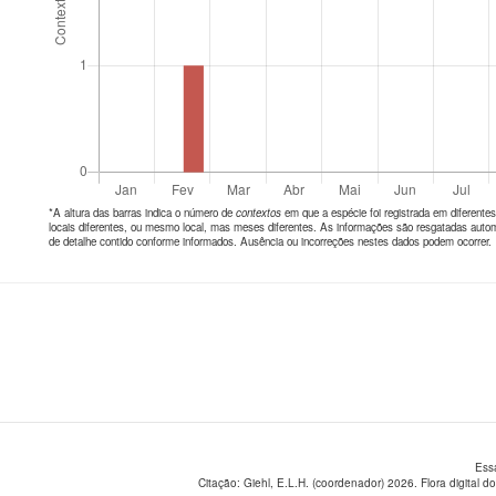
*A altura das barras indica o número de
contextos
em que a espécie foi registrada em diferen
locais diferentes, ou mesmo local, mas meses diferentes. As informações são resgatadas autom
de detalhe contido conforme informados. Ausência ou incorreções nestes dados podem ocorrer.
Ess
Citação: Giehl, E.L.H. (coordenador) 2026. Flora digital do