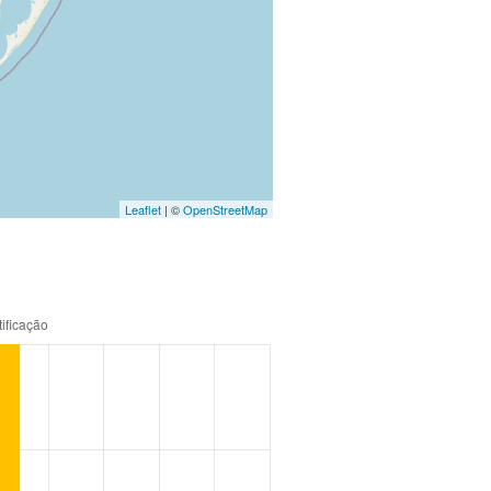
Leaflet
| ©
OpenStreetMap