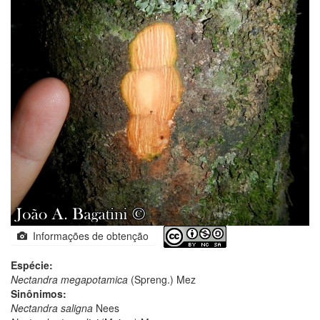
Informações de obtenção
Espécie:
Nectandra megapotamica
(Spreng.) Mez
Sinônimos:
Nectandra saligna
Nees