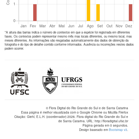
*A altura das barras indica o número de
contextos
em que a espécie foi registrada em diferentes
fases. Os contextos podem representar mesmo mês mas locais diferentes, ou mesmo local, mas
meses diferentes. As informações são resgatadas automaticamente dos dados de obtenção da
fotografia e do tipo de detalhe contido conforme informados. Ausência ou incorreções nestes dados
podem ocorrer.
© Flora Digital do Rio Grande do Sul e de Santa Catarina
Essa página é melhor visualizada com o Google Chrome ou Mozilla Firefox
Citação: Giehl, E.L.H. (coordenador) 2026. Flora digital do Rio Grande do Sul e
de Santa Catarina. URL: http://floradigital.ufsc.br
Página gerada em 0 segundos.
Design baseado em
Bootstrap v3
.