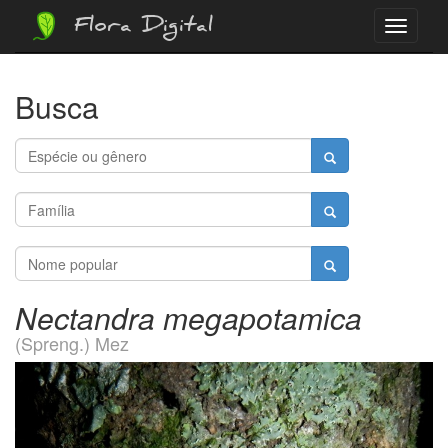
Flora Digital
Menu
Busca
Nectandra megapotamica
(Spreng.) Mez