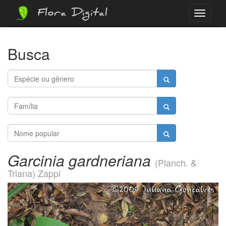
Flora Digital
Menu
Busca
Garcinia gardneriana
(Planch. &
Triana) Zappi