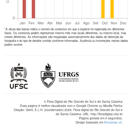
*A altura das barras indica o número de
contextos
em que a espécie foi registrada em diferentes
fases. Os contextos podem representar mesmo mês mas locais diferentes, ou mesmo local, mas
meses diferentes. As informações são resgatadas automaticamente dos dados de obtenção da
fotografia e do tipo de detalhe contido conforme informados. Ausência ou incorreções nestes dados
podem ocorrer.
© Flora Digital do Rio Grande do Sul e de Santa Catarina
Essa página é melhor visualizada com o Google Chrome ou Mozilla Firefox
Citação: Giehl, E.L.H. (coordenador) 2026. Flora digital do Rio Grande do Sul e
de Santa Catarina. URL: http://floradigital.ufsc.br
Página gerada em 0 segundos.
Design baseado em
Bootstrap v3
.