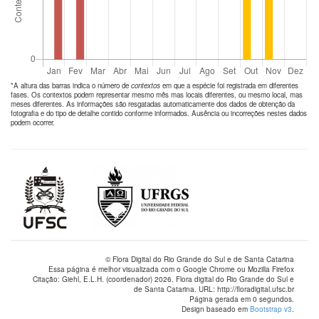
*A altura das barras indica o número de
contextos
em que a espécie foi registrada em diferentes
fases. Os contextos podem representar mesmo mês mas locais diferentes, ou mesmo local, mas
meses diferentes. As informações são resgatadas automaticamente dos dados de obtenção da
fotografia e do tipo de detalhe contido conforme informados. Ausência ou incorreções nestes dados
podem ocorrer.
© Flora Digital do Rio Grande do Sul e de Santa Catarina
Essa página é melhor visualizada com o Google Chrome ou Mozilla Firefox
Citação: Giehl, E.L.H. (coordenador) 2026. Flora digital do Rio Grande do Sul e
de Santa Catarina. URL: http://floradigital.ufsc.br
Página gerada em 0 segundos.
Design baseado em
Bootstrap v3
.