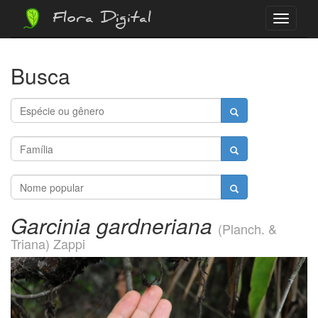
Flora Digital
Menu
Busca
Garcinia gardneriana
(Planch. &
Triana) Zappi