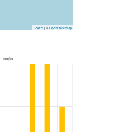
Leaflet
| ©
OpenStreetMap