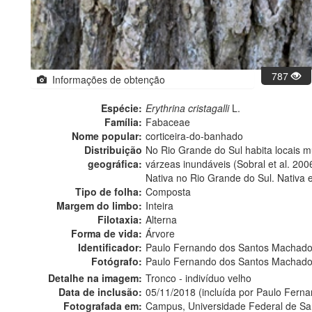
787
Informações de obtenção
Espécie:
Erythrina cristagalli
L.
Família:
Fabaceae
Nome popular:
corticeira-do-banhado
Distribuição
No Rio Grande do Sul habita locais mu
geográfica:
várzeas inundáveis (Sobral et al. 200
Nativa no Rio Grande do Sul. Nativa 
Tipo de folha:
Composta
Margem do limbo:
Inteira
Filotaxia:
Alterna
Forma de vida:
Árvore
Identificador:
Paulo Fernando dos Santos Machad
Fotógrafo:
Paulo Fernando dos Santos Machado
Detalhe na imagem:
Tronco - indivíduo velho
Data de inclusão:
05/11/2018 (incluída por Paulo Fer
Fotografada em:
Campus, Universidade Federal de San