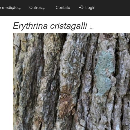
 e edição
Outros
Contato
Login
Erythrina cristagalli
L.