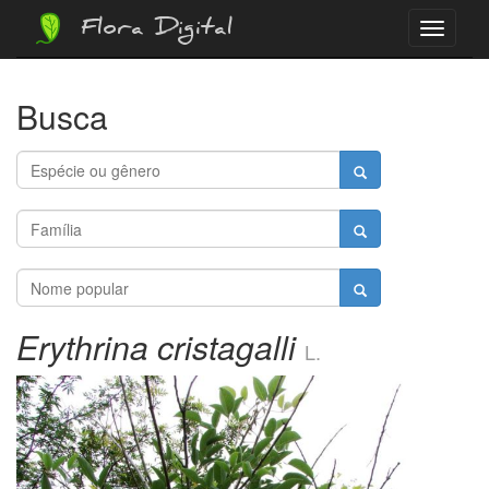
Flora Digital
Menu
Busca
Erythrina cristagalli
L.