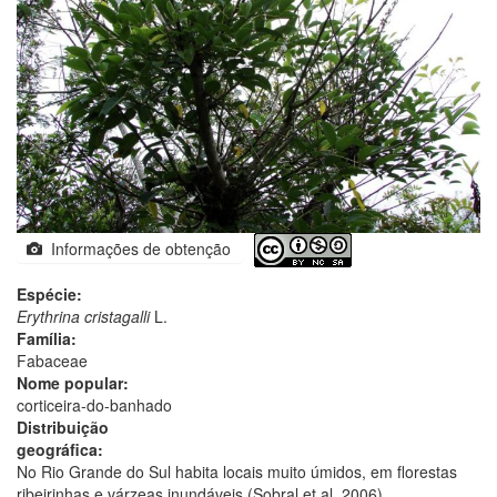
Informações de obtenção
Espécie:
Erythrina cristagalli
L.
Família:
Fabaceae
Nome popular:
corticeira-do-banhado
Distribuição
geográfica:
No Rio Grande do Sul habita locais muito úmidos, em florestas
ribeirinhas e várzeas inundáveis (Sobral et al. 2006).