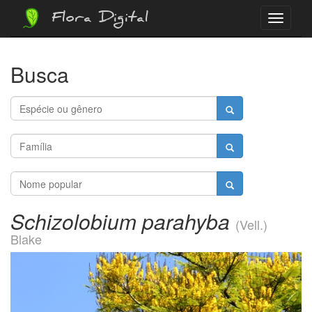
Flora Digital
Menu
Busca
Schizolobium parahyba
(Vell.)
Blake