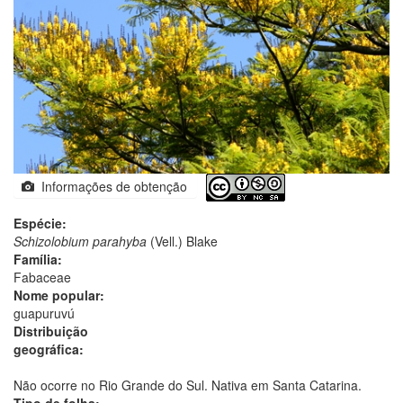
Informações de obtenção
Espécie:
Schizolobium parahyba
(Vell.) Blake
Família:
Fabaceae
Nome popular:
guapuruvú
Distribuição
geográfica:
Não ocorre no Rio Grande do Sul. Nativa em Santa Catarina.
Tipo de folha: