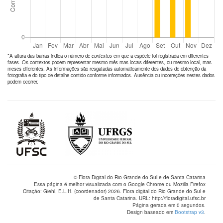
*A altura das barras indica o número de
contextos
em que a espécie foi registrada em diferentes
fases. Os contextos podem representar mesmo mês mas locais diferentes, ou mesmo local, mas
meses diferentes. As informações são resgatadas automaticamente dos dados de obtenção da
fotografia e do tipo de detalhe contido conforme informados. Ausência ou incorreções nestes dados
podem ocorrer.
© Flora Digital do Rio Grande do Sul e de Santa Catarina
Essa página é melhor visualizada com o Google Chrome ou Mozilla Firefox
Citação: Giehl, E.L.H. (coordenador) 2026. Flora digital do Rio Grande do Sul e
de Santa Catarina. URL: http://floradigital.ufsc.br
Página gerada em 0 segundos.
Design baseado em
Bootstrap v3
.