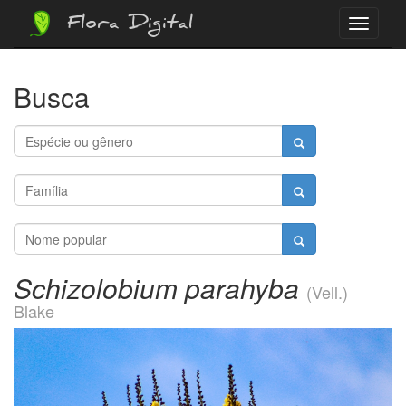
Flora Digital
Menu
Busca
Schizolobium parahyba
(Vell.)
Blake