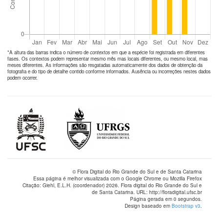
*A altura das barras indica o número de
contextos
em que a espécie foi registrada em diferentes
fases. Os contextos podem representar mesmo mês mas locais diferentes, ou mesmo local, mas
meses diferentes. As informações são resgatadas automaticamente dos dados de obtenção da
fotografia e do tipo de detalhe contido conforme informados. Ausência ou incorreções nestes dados
podem ocorrer.
© Flora Digital do Rio Grande do Sul e de Santa Catarina
Essa página é melhor visualizada com o Google Chrome ou Mozilla Firefox
Citação: Giehl, E.L.H. (coordenador) 2026. Flora digital do Rio Grande do Sul e
de Santa Catarina. URL: http://floradigital.ufsc.br
Página gerada em 0 segundos.
Design baseado em
Bootstrap v3
.