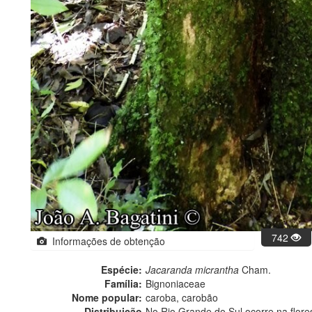
742
Informações de obtenção
Espécie:
Jacaranda micrantha
Cham.
Família:
Bignoniaceae
Nome popular:
caroba, carobão
Distribuição
No Rio Grande do Sul ocorre na flores