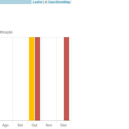
Leaflet
| ©
OpenStreetMap