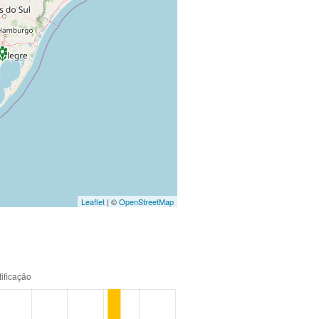
Leaflet
| ©
OpenStreetMap