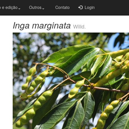
 e edição
Outros
Contato
Login
Inga marginata
Willd.