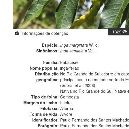
1329
Informações de obtenção
Espécie:
Inga marginata
Willd.
Sinônimos:
Inga semialata
Vell.
Família:
Fabaceae
Nome popular:
ingá-feijão
Distribuição
No Rio Grande do Sul ocorre em capoe
geográfica:
principalmente na metade norte do Es
(Sobral et al. 2006).
Nativa no Rio Grande do Sul. Nativa 
Tipo de folha:
Composta
Margem do limbo:
Inteira
Filotaxia:
Alterna
Forma de vida:
Árvore
Identificador:
Paulo Fernando dos Santos Machad
Fotógrafo:
Paulo Fernando dos Santos Machado