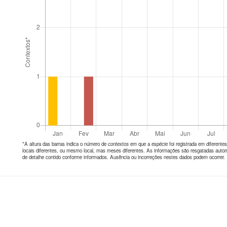
*A altura das barras indica o número de
contextos
em que a espécie foi registrada em diferen
locais diferentes, ou mesmo local, mas meses diferentes. As informações são resgatadas autom
de detalhe contido conforme informados. Ausência ou incorreções nestes dados podem ocorrer.