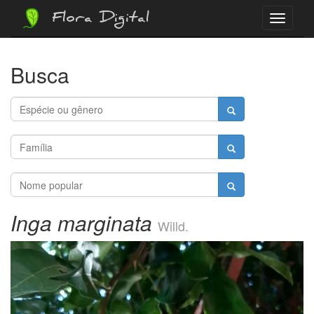
Flora Digital
Menu
Busca
Inga marginata
Willd.