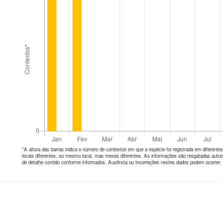
*A altura das barras indica o número de
contextos
em que a espécie foi registrada em diferen
locais diferentes, ou mesmo local, mas meses diferentes. As informações são resgatadas autom
de detalhe contido conforme informados. Ausência ou incorreções nestes dados podem ocorrer.