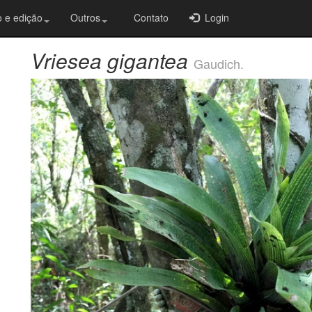
 e edição
Outros
Contato
Login
Vriesea gigantea
Gaudich.