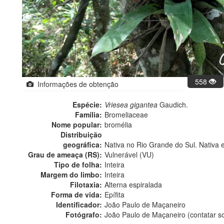
558
Informações de obtenção
Espécie:
Vriesea gigantea
Gaudich.
Família:
Bromeliaceae
Nome popular:
bromélia
Distribuição
geográfica:
Nativa no Rio Grande do Sul. Nativa 
Grau de ameaça (RS):
Vulnerável (VU)
Tipo de folha:
Inteira
Margem do limbo:
Inteira
Filotaxia:
Alterna espiralada
Forma de vida:
Epífita
Identificador:
João Paulo de Maçaneiro
Fotógrafo:
João Paulo de Maçaneiro (contatar 