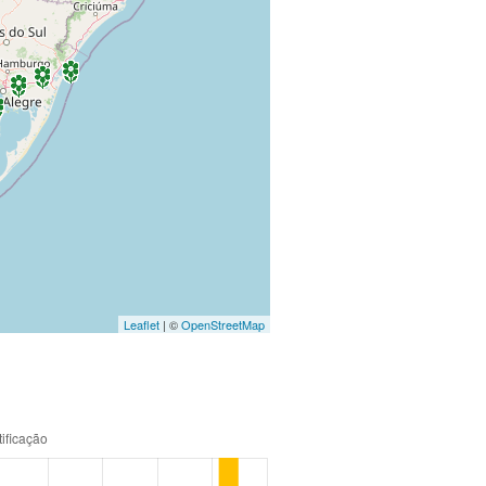
Leaflet
| ©
OpenStreetMap