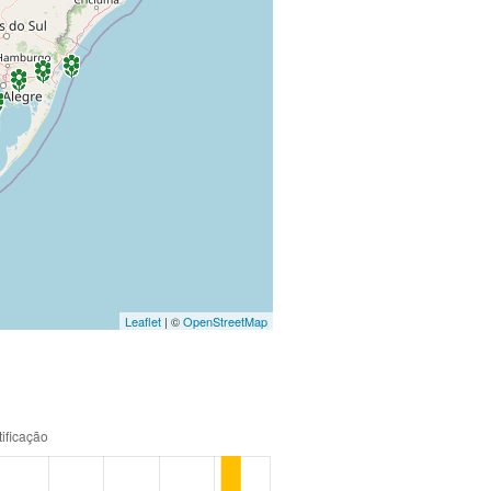
Leaflet
| ©
OpenStreetMap