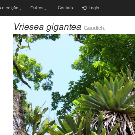
 e edição
Outros
Contato
Login
Vriesea gigantea
Gaudich.