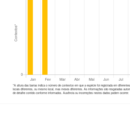
*A altura das barras indica o número de
contextos
em que a espécie foi registrada em diferen
locais diferentes, ou mesmo local, mas meses diferentes. As informações são resgatadas autom
de detalhe contido conforme informados. Ausência ou incorreções nestes dados podem ocorrer.