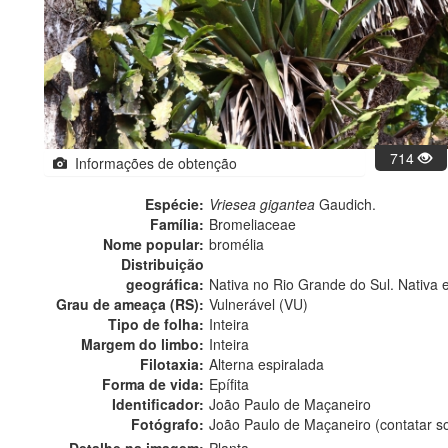
714
Informações de obtenção
Espécie:
Vriesea gigantea
Gaudich.
Família:
Bromeliaceae
Nome popular:
bromélia
Distribuição
geográfica:
Nativa no Rio Grande do Sul. Nativa 
Grau de ameaça (RS):
Vulnerável (VU)
Tipo de folha:
Inteira
Margem do limbo:
Inteira
Filotaxia:
Alterna espiralada
Forma de vida:
Epífita
Identificador:
João Paulo de Maçaneiro
Fotógrafo:
João Paulo de Maçaneiro (contatar 