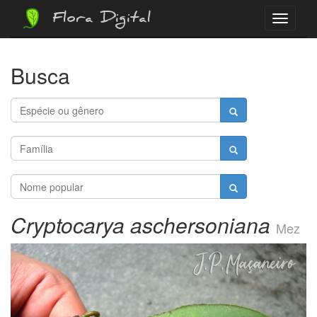
Flora Digital
Menu
Busca
Cryptocarya aschersoniana
Mez