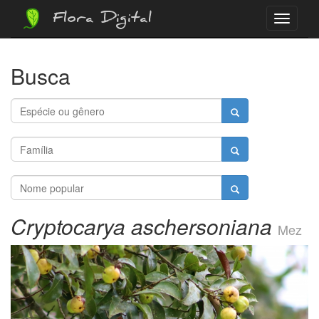
Flora Digital
Menu
Busca
Cryptocarya aschersoniana
Mez