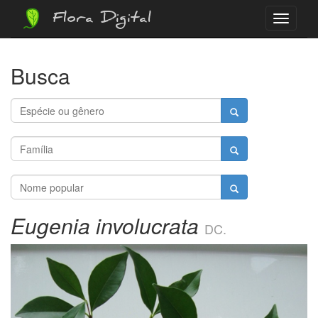
Flora Digital
Menu
Busca
Eugenia involucrata
DC.