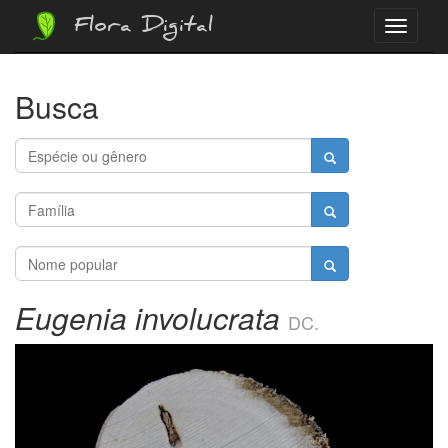
Flora Digital
Menu
Busca
Eugenia involucrata
DC.