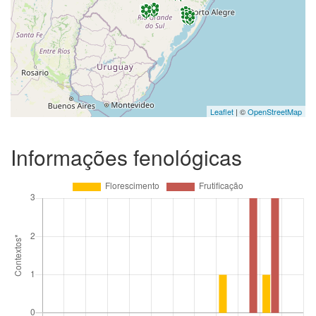
Leaflet
| ©
OpenStreetMap
Informações fenológicas