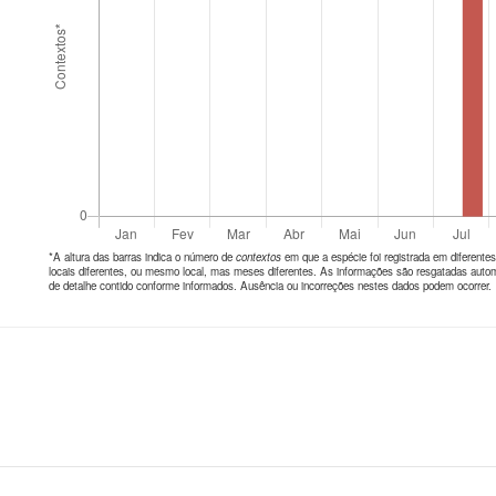
*A altura das barras indica o número de
contextos
em que a espécie foi registrada em diferen
locais diferentes, ou mesmo local, mas meses diferentes. As informações são resgatadas autom
de detalhe contido conforme informados. Ausência ou incorreções nestes dados podem ocorrer.