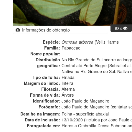
684
Informações de obtenção
Espécie:
Ormosia arborea
(Vell.) Harms
Família:
Fabaceae
Nome popular:
Distribuição
No Rio Grande do Sul ocorre ao longo
geográfica:
Central até Porto Alegre (Sobral et al
Nativa no Rio Grande do Sul. Nativa 
Tipo de folha:
Pinada
Margem do limbo:
Inteira
Filotaxia:
Alterna
Forma de vida:
Árvore
Identificador:
João Paulo de Maçaneiro
Fotógrafo:
João Paulo de Maçaneiro (contatar 
Detalhe na imagem:
Folha - superfície abaxial
Data de inclusão:
13/10/2020 (incluída por Joao Paulo
Fotografada em:
Floresta Ombrófila Densa Submontan