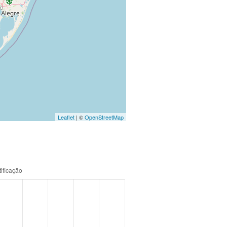
Leaflet
| ©
OpenStreetMap