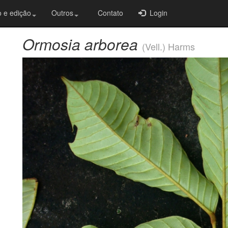
 e edição
Outros
Contato
Login
Ormosia arborea
(Vell.) Harms