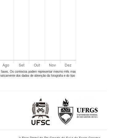
tes fases. Os contextos podem representar mesmo mês mas
aticamente dos dados de obtenção da fotografia e do tipo
© Flora Digital do Rio Grande do Sul e de Santa Catarina