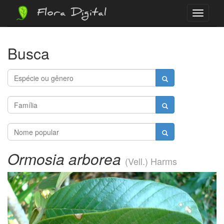
Flora Digital
Menu
Busca
Ormosia arborea
(Vell.) Harms