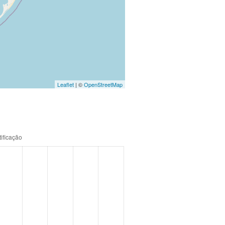
Leaflet
| ©
OpenStreetMap