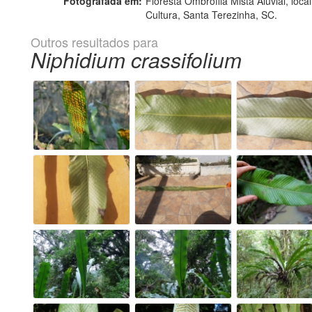
Fotografada em:
Floresta Ombrófila Mista Aluvial, lo
Cultura, Santa Terezinha, SC.
Outros resultados para
Niphidium crassifolium