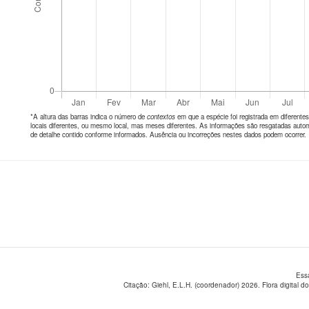
*A altura das barras indica o número de
contextos
em que a espécie foi registrada em diferen
locais diferentes, ou mesmo local, mas meses diferentes. As informações são resgatadas autom
de detalhe contido conforme informados. Ausência ou incorreções nestes dados podem ocorrer.
Ess
Citação: Giehl, E.L.H. (coordenador) 2026. Flora digital do