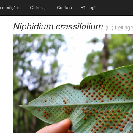
 e edição
Outros
Contato
Login
Niphidium crassifolium
(L.) Lellinge