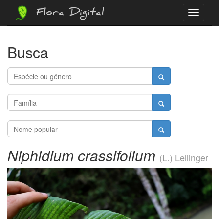
Flora Digital
Menu
Busca
Niphidium crassifolium
(L.) Lellinger