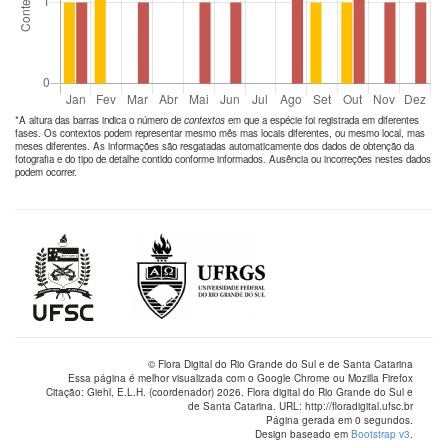
*A altura das barras indica o número de
contextos
em que a espécie foi registrada em diferentes
fases. Os contextos podem representar mesmo mês mas locais diferentes, ou mesmo local, mas
meses diferentes. As informações são resgatadas automaticamente dos dados de obtenção da
fotografia e do tipo de detalhe contido conforme informados. Ausência ou incorreções nestes dados
podem ocorrer.
© Flora Digital do Rio Grande do Sul e de Santa Catarina
Essa página é melhor visualizada com o Google Chrome ou Mozilla Firefox
Citação: Giehl, E.L.H. (coordenador) 2026. Flora digital do Rio Grande do Sul e
de Santa Catarina. URL: http://floradigital.ufsc.br
Página gerada em 0 segundos.
Design baseado em
Bootstrap v3
.