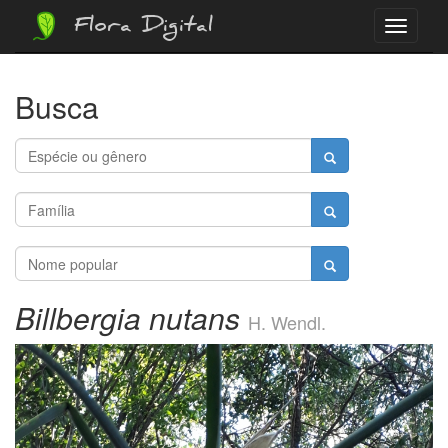
Flora Digital
Menu
Busca
Billbergia nutans
H. Wendl.