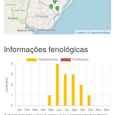
Leaflet
| ©
OpenStreetMap
Informações fenológicas
*A altura das barras indica o número de
contextos
em que a espécie foi registrada em diferentes