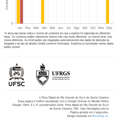
*A altura das barras indica o número de
contextos
em que a espécie foi registrada em diferentes
fases. Os contextos podem representar mesmo mês mas locais diferentes, ou mesmo local, mas
meses diferentes. As informações são resgatadas automaticamente dos dados de obtenção da
fotografia e do tipo de detalhe contido conforme informados. Ausência ou incorreções nestes dados
podem ocorrer.
© Flora Digital do Rio Grande do Sul e de Santa Catarina
Essa página é melhor visualizada com o Google Chrome ou Mozilla Firefox
Citação: Giehl, E.L.H. (coordenador) 2026. Flora digital do Rio Grande do Sul e
de Santa Catarina. URL: http://floradigital.ufsc.br
Página gerada em 0 segundos.
Design baseado em
Bootstrap v3
.