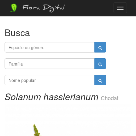
Flora Digital
Menu
Busca
Solanum hasslerianum
Chodat