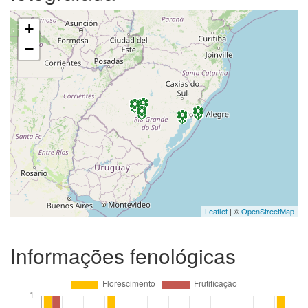
+
−
Leaflet
| ©
OpenStreetMap
Informações fenológicas