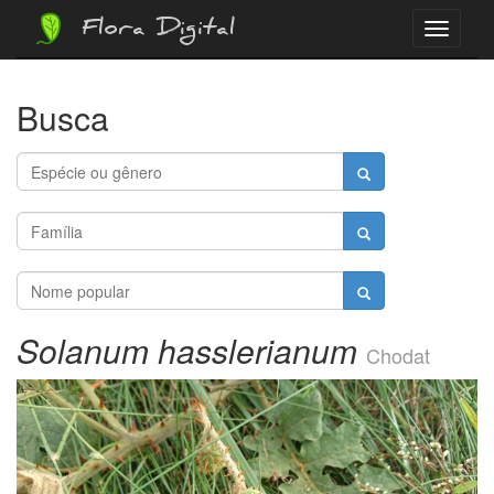
Flora Digital
Menu
Busca
Solanum hasslerianum
Chodat