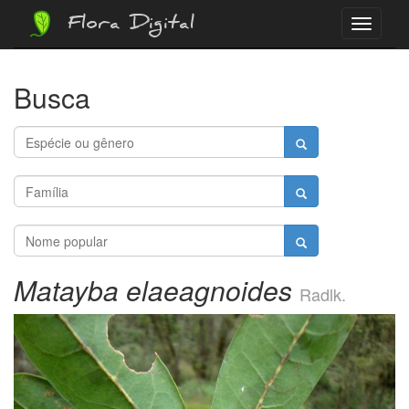
Flora Digital
Menu
Busca
Matayba elaeagnoides
Radlk.