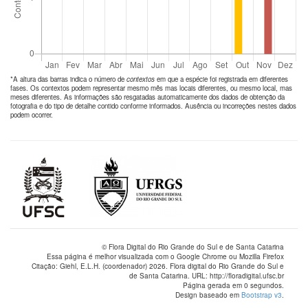
*A altura das barras indica o número de
contextos
em que a espécie foi registrada em diferentes
fases. Os contextos podem representar mesmo mês mas locais diferentes, ou mesmo local, mas
meses diferentes. As informações são resgatadas automaticamente dos dados de obtenção da
fotografia e do tipo de detalhe contido conforme informados. Ausência ou incorreções nestes dados
podem ocorrer.
© Flora Digital do Rio Grande do Sul e de Santa Catarina
Essa página é melhor visualizada com o Google Chrome ou Mozilla Firefox
Citação: Giehl, E.L.H. (coordenador) 2026. Flora digital do Rio Grande do Sul e
de Santa Catarina. URL: http://floradigital.ufsc.br
Página gerada em 0 segundos.
Design baseado em
Bootstrap v3
.