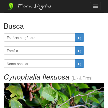
Flora Digital
Menu
Busca
Cynophalla flexuosa
(L.) J.Presl