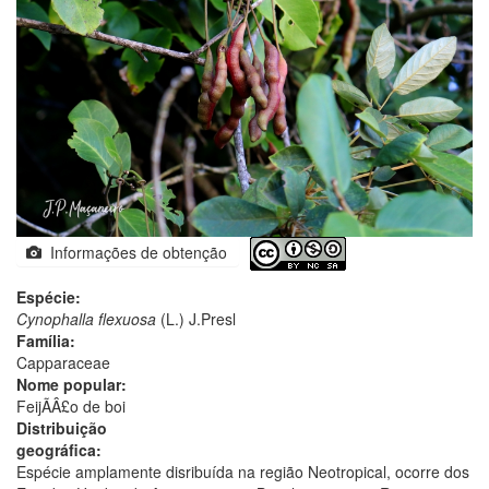
Informações de obtenção
Espécie:
Cynophalla flexuosa
(L.) J.Presl
Família:
Capparaceae
Nome popular:
FeijÃÂ£o de boi
Distribuição
geográfica:
Espécie amplamente disribuída na região Neotropical, ocorre dos