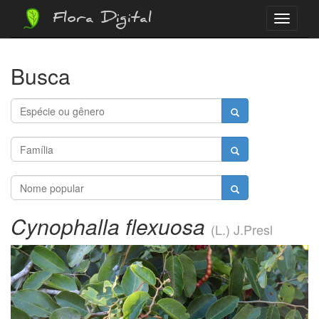
Flora Digital
Menu
Busca
Cynophalla flexuosa
(L.) J.Presl