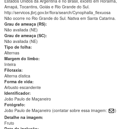
Estados Unidos da Argentina e no Brasil, exceto em Roraima,
Amapá, Tocantins, Goiás e Rio Grande do Sul.
http://servicos.jbrj.gov.br/flora/search/Cynophalla_flexuosa
Não ocorre no Rio Grande do Sul. Nativa em Santa Catarina.
Grau de ameaça (RS):
Não avaliada (NE)
Grau de ameaça (SC):
Não avaliada (NE)
Tipo de folha:
Alternas
Margem do limbo:
Inteira
Filotaxia:
Alterna dística
Forma de vida:
Arbusto escandente
Identificador:
João Paulo de Maçaneiro
Fotógrafo:
João Paulo de Maçaneiro (contatar sobre essa imagem:
)
Detalhe na imagem:
Fruto
Data de inclusão: