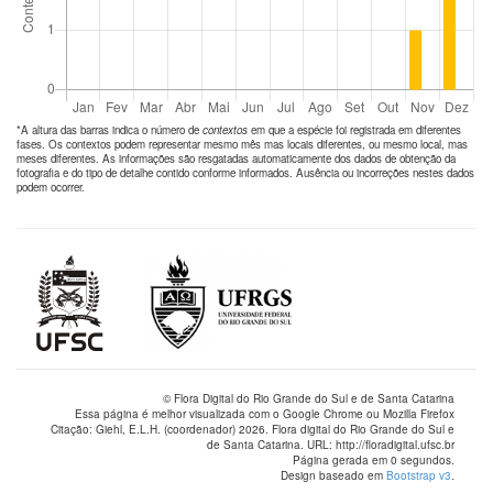
*A altura das barras indica o número de
contextos
em que a espécie foi registrada em diferentes
fases. Os contextos podem representar mesmo mês mas locais diferentes, ou mesmo local, mas
meses diferentes. As informações são resgatadas automaticamente dos dados de obtenção da
fotografia e do tipo de detalhe contido conforme informados. Ausência ou incorreções nestes dados
podem ocorrer.
© Flora Digital do Rio Grande do Sul e de Santa Catarina
Essa página é melhor visualizada com o Google Chrome ou Mozilla Firefox
Citação: Giehl, E.L.H. (coordenador) 2026. Flora digital do Rio Grande do Sul e
de Santa Catarina. URL: http://floradigital.ufsc.br
Página gerada em 0 segundos.
Design baseado em
Bootstrap v3
.